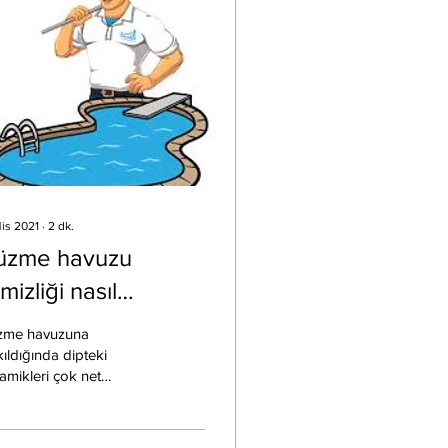
Nis 2021
∙
2
dk.
üzme havuzu
mizliği nasıl
pılmalı?
zme havuzuna
ıldığında dipteki
amikleri çok net
remiyorsanız o zaman
avuzun bakımı ve
izliğinde sorun var