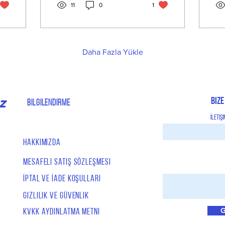
11
0
1
dem
Daha Fazla Yükle
Bize
Z
Bilgilendirme
İletiş
Hakkımızda
Mesafeli Satış Sözleşmesi
İptal ve İade Koşulları
Gizlilik ve Güvenlik
G
KVKK Aydınlatma Metni