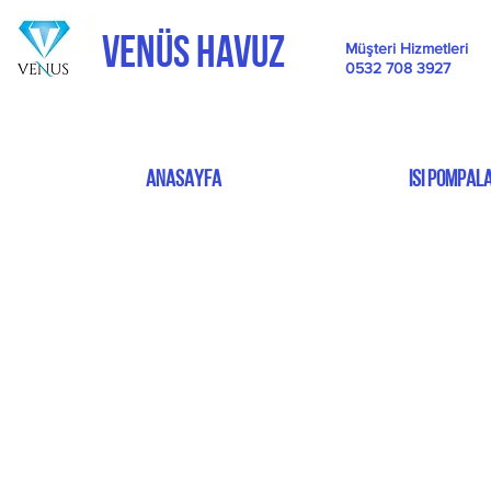
VENÜS HAVUZ
Müşteri Hizmetleri
0532 708 3927
ANASAYFA
ISI POMPALA