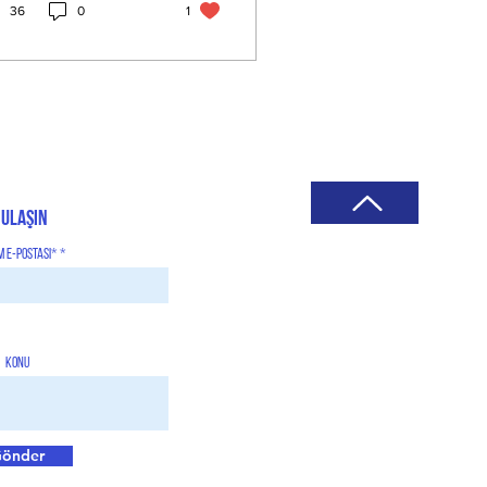
ektir. Bu...
36
0
1
 Ulaşın
im E-Postası*
Konu
önder