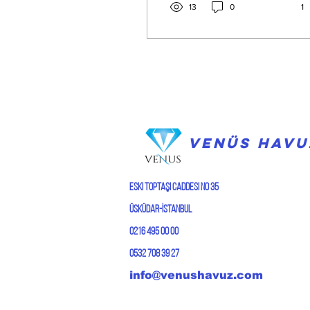
13
0
1
VENÜS HAVU
Eski Toptaşı caddesi No 35
Üsküdar-İstanbul
0216 495 00 00
0532 708 39 27
info@venushavuz.com