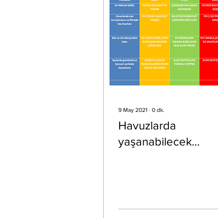
9 May 2021
∙
0
dk.
Havuzlarda
yaşanabilecek
muhtemel probleml
ve çözüm önerileri