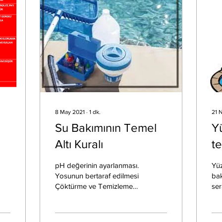
8 May 2021
∙
1
dk.
21 
Su Bakımının Temel
Y
Altı Kuralı
te
er
ya
pH değerinin ayarlanması.
Yü
Yosunun bertaraf edilmesi
bak
Çöktürme ve Temizleme
ser
Dezenfeksiyon/Oksidasyon
gö
* İlk şoklama * Sürekli
o h
Klorlama...
tem