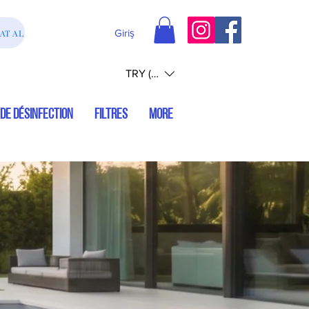
Giriş
AT AL
TRY (₺)
DE DÉSINFECTION
FILTRES
More