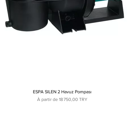
Aperçu rapide
ESPA SILEN 2 Havuz Pompası
Prix promotionnel
À partir de
18 750,00 TRY