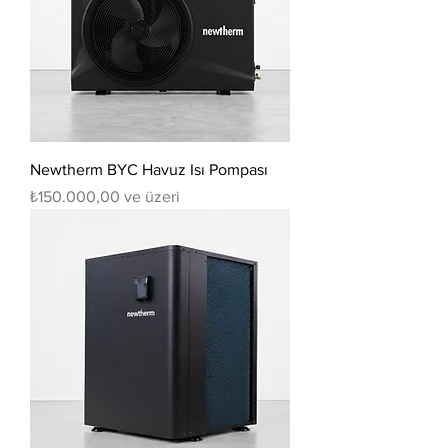
Newtherm BYC Havuz Isı Pompası
İndirimli Fiyat
₺150.000,00
ve üzeri