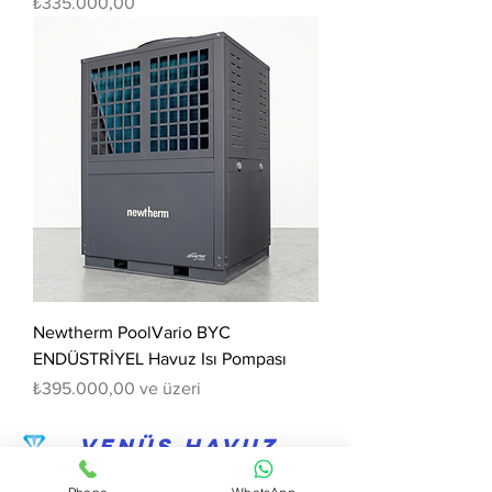
Fiyat
₺335.000,00
Newtherm PoolVario BYC
ENDÜSTRİYEL Havuz Isı Pompası
İndirimli Fiyat
₺395.000,00
ve üzeri
VENÜS HAVUZ