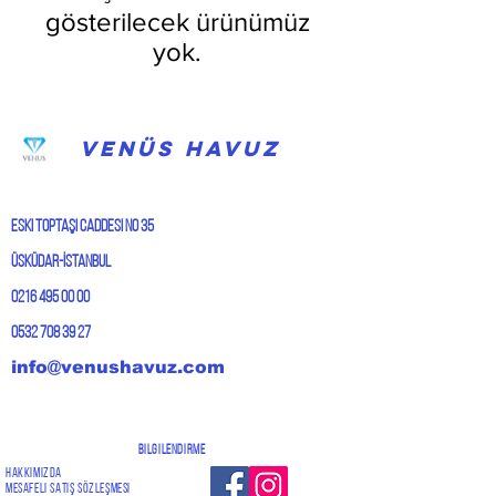
gösterilecek ürünümüz
yok.
VENÜS HAVUZ
Eski Toptaşı caddesi No 35
Üsküdar-İstanbul
0216 495 00 00
0532 708 39 27
info@venushavuz.com
Bilgilendirme
Hakkımızda
Mesafeli Satış Sözleşmesi