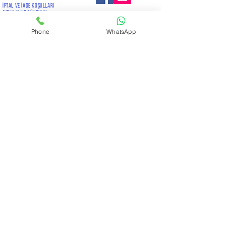
İptal ve İade Koşulları
Gizlilik ve Güvenlik
KVKK Aydınlatma Metni
Phone
WhatsApp
İletişim E-Postası*
Konu
Gönder
Copyright 2024 ©
www.venushavuz.com
Kredi kartı bilgileriniz
256bit SSL sertifikası ile korunmaktadır.