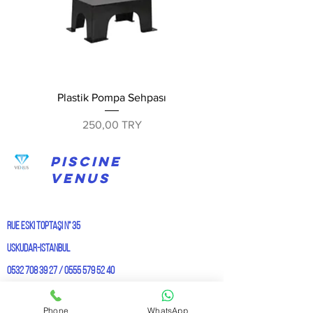
Plastik Pompa Sehpası
Prix
250,00 TRY
PISCINE
VENUS
Rue Eski Toptaşı n° 35
Uskudar-Istanbul
0532 708 39 27
/
0555 579 52 40
info@venushavuz.com
Phone
WhatsApp