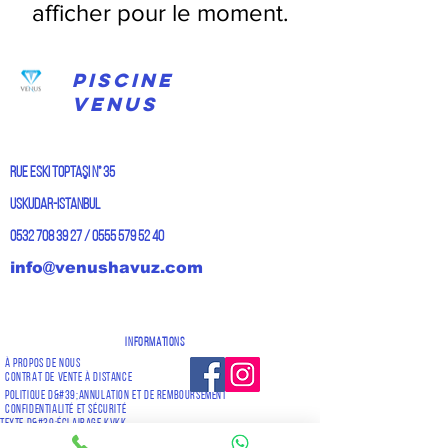
afficher pour le moment.
PISCINE
VENUS
Rue Eski Toptaşı n° 35
Uskudar-Istanbul
0532 708 39 27
/
0555 579 52 40
info@venushavuz.com
Informations
à propos de nous
Contrat de vente à distance
Politique d&#39;annulation et de remboursement
Confidentialité et sécurité
Texte d&#39;éclairage KVKK