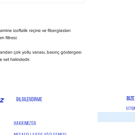
lamine izoftalik reçine ve fiberglastan
filtresi.
andan çok yollu vanası, basınç göstergesi
 set halindedir.
Bize
Z
Bilgilendirme
İletiş
Hakkımızda