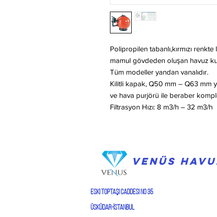
Polipropilen tabanlı,kırmızı renkte 
mamul gövdeden oluşan havuz kum 
Tüm modeller yandan vanalıdır.
Kilitli kapak, Q50 mm – Q63 mm y
ve hava purjörü ile beraber komple
Filtrasyon Hızı: 8 m3/h – 32 m3/h
VENÜS HAVU
Eski Toptaşı caddesi No 35
Üsküdar-İstanbul