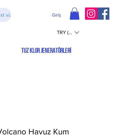
Giriş
AT AL
TRY (₺)
TUZ KLOR JENERATÖRLERİ
 Volcano Havuz Kum