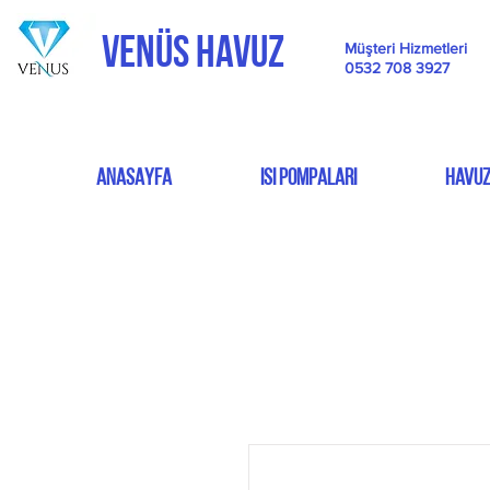
VENÜS HAVUZ
Müşteri Hizmetleri
0532 708 3927
ANASAYFA
ISI POMPALARI
HAVUZ